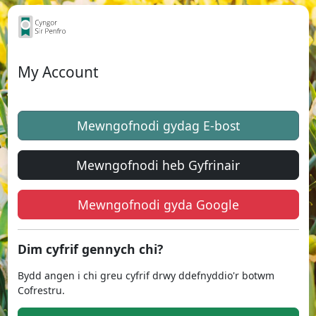
My Account
Mewngofnodi gydag E-bost
Mewngofnodi heb Gyfrinair
Mewngofnodi gyda Google
Dim cyfrif gennych chi?
Bydd angen i chi greu cyfrif drwy ddefnyddio'r botwm
Cofrestru.