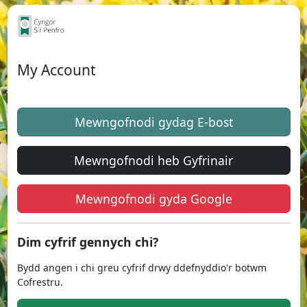
My Account
Mewngofnodi gydag E-bost
Mewngofnodi heb Gyfrinair
Mewngofnodi gyda Google
Dim cyfrif gennych chi?
Bydd angen i chi greu cyfrif drwy ddefnyddio'r botwm
Cofrestru.