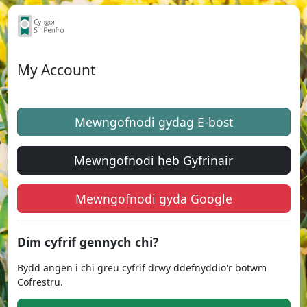
My Account
Mewngofnodi gydag E-bost
Mewngofnodi heb Gyfrinair
Mewngofnodi gyda Google
Dim cyfrif gennych chi?
Bydd angen i chi greu cyfrif drwy ddefnyddio'r botwm
Cofrestru.